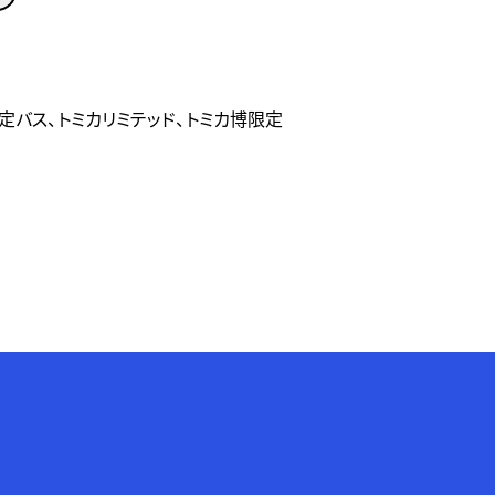
定バス、トミカリミテッド、トミカ博限定
P