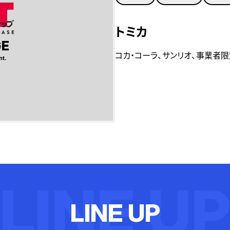
トミカ
コカ・コーラ、サンリオ、事業者限
LINE U
L
I
N
E
U
P