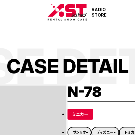
RADIO
STORE
E DE
C
A
S
E
D
E
T
A
I
L
N-78
ミニカー
サンリオ
ディズニー
トミカ