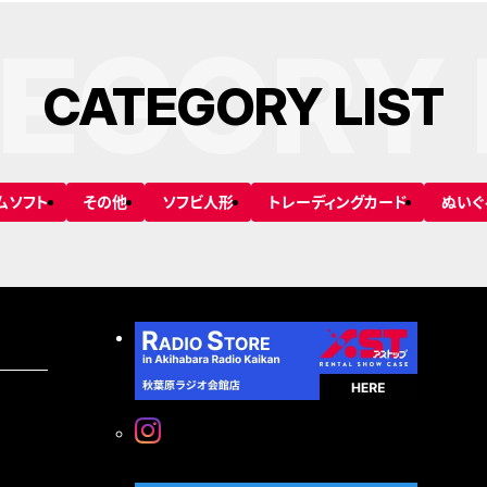
EGORY 
C
A
T
E
G
O
R
Y
L
I
S
T
ムソフト
その他
ソフビ人形
トレーディングカード
ぬいぐ