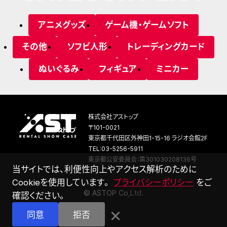
アニメグッズ
ゲーム機・ゲームソフト
その他
ソフビ人形
トレーディングカード
ぬいぐるみ
フィギュア
ミニカー
株式会社アストップ
〒101-0021
東京都千代田区外神田1-15-16 ラジオ会館2F
TEL:03-5256-5911
東京都公安委員会：第301030208136号
当サイトでは、利便性向上やアクセス解析のために
Cookieを使用しています。
プライバシーポリシー
をご
©
A
S
T
O
P
C
o
,
L
t
d
.
確認ください。
×
同意
拒否