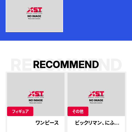
RECOMMEND
R
E
C
O
M
M
E
N
D
フィギュア
その他
ワンピース
ビックリマン、にふぉ
るめーしょん