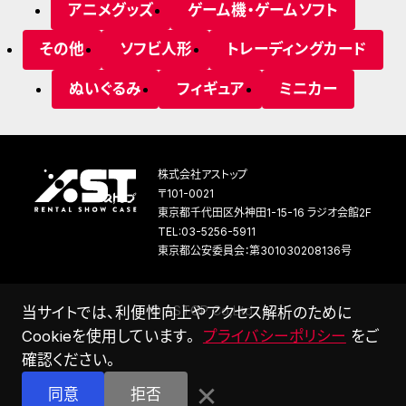
アニメグッズ
ゲーム機・ゲームソフト
その他
ソフビ人形
トレーディングカード
ぬいぐるみ
フィギュア
ミニカー
株式会社アストップ
〒101-0021
東京都千代田区外神田1-15-16 ラジオ会館2F
TEL:03-5256-5911
東京都公安委員会：第301030208136号
©
A
S
T
O
P
C
o
,
L
t
d
.
当サイトでは、利便性向上やアクセス解析のために
Cookieを使用しています。
プライバシーポリシー
をご
確認ください。
×
同意
拒否