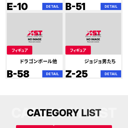
E-10
B-51
DETAIL
DETAIL
フィギュア
フィギュア
ドラゴンボール他
ジョジョ男たち
B-58
Z-25
DETAIL
DETAIL
CATEGORY LIST
C
A
T
E
G
O
R
Y
L
I
S
T