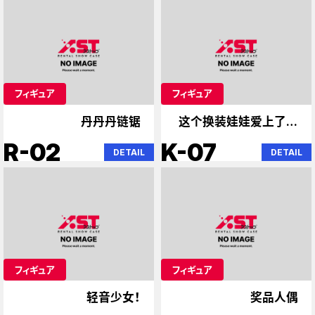
フィギュア
フィギュア
丹丹丹链锯
这个换装娃娃爱上了隔
壁的天使。
R-02
K-07
DETAIL
DETAIL
フィギュア
フィギュア
轻音少女！
奖品人偶