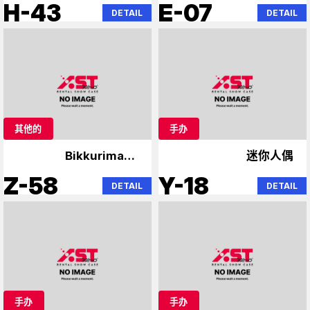
H-43
E-07
DETAIL
DETAIL
其他的
手办
Bikkuriman、
迷你人偶
Niformation Wafer
Z-58
Y-18
DETAIL
DETAIL
手办
手办