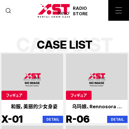
RADIO
STORE
CASE LIST
C
A
S
E
L
I
S
T
フィギュア
フィギュア
和服，美丽的少女身姿
乌玛娘、Rennosora 学
园
X-01
R-06
DETAIL
DETAIL