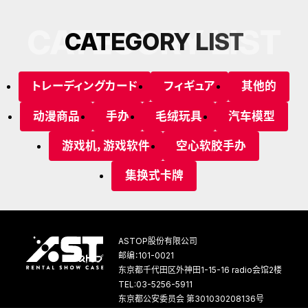
CATEGORY LIST
C
A
T
E
G
O
R
Y
L
I
S
T
トレーディングカード
フィギュア
其他的
动漫商品
手办
毛绒玩具
汽车模型
游戏机，游戏软件
空心软胶手办
集换式卡牌
ASTOP股份有限公司
邮编：101-0021
东京都千代田区外神田1-15-16 radio会馆2楼
TEL:03-5256-5911
东京都公安委员会 第301030208136号