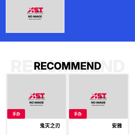
RECOMMEND
R
E
C
O
M
M
E
N
D
手办
手办
鬼灭之刃
安雅