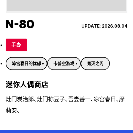
N-80
UPDATE：
2026.08.04
手办
凉宫春日的忧郁
卡普空游戏
鬼灭之刃
迷你人偶商店
灶门炭治郎、灶门祢豆子、吾妻善一、凉宫春日、摩
莉安、