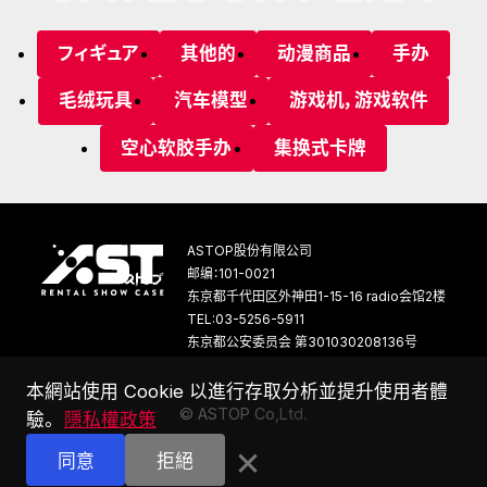
フィギュア
其他的
动漫商品
手办
毛绒玩具
汽车模型
游戏机，游戏软件
空心软胶手办
集换式卡牌
ASTOP股份有限公司
邮编：101-0021
东京都千代田区外神田1-15-16 radio会馆2楼
TEL:03-5256-5911
东京都公安委员会 第301030208136号
本網站使用 Cookie 以進行存取分析並提升使用者體
©
A
S
T
O
P
C
o
,
L
t
d
.
驗。
隱私權政策
×
同意
拒絕