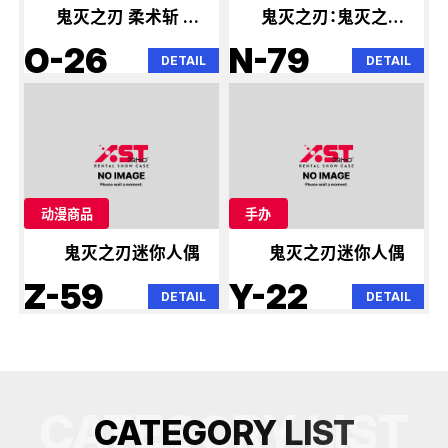
鬼灭之刃 柔术斩 电
鬼灭之刃：鬼灭之刃
锯男
柔术会战
O-26
N-79
DETAIL
DETAIL
动漫商品
手办
鬼灭之刃迷你人偶
鬼灭之刃迷你人偶
Z-59
Y-22
DETAIL
DETAIL
CATEGORY LIST
C
A
T
E
G
O
R
Y
L
I
S
T