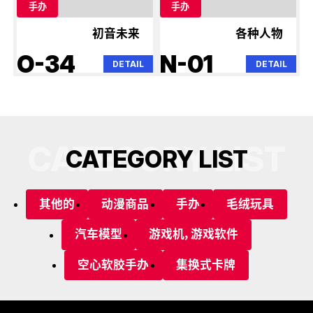
手办
手办
初音未来
各种人物
O-34
N-01
DETAIL
DETAIL
CATEGORY LIST
C
A
T
E
G
O
R
Y
L
I
S
T
其他的
动漫商品
手办
毛绒玩具
汽车模型
游戏机，游戏软件
空心软胶手办
集换式卡牌