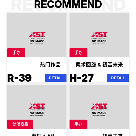
RECOMMEND
R
E
C
O
M
M
E
N
D
手办
手办
热门作品
柔术回旋 & 初音未来
R-39
H-27
DETAIL
DETAIL
动漫商品
手办