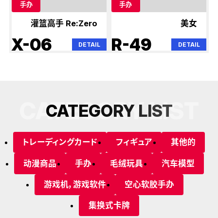
手办
手办
灌篮高手 Re:Zero
美女
X-06
R-49
DETAIL
DETAIL
CATEGORY LIST
C
A
T
E
G
O
R
Y
L
I
S
T
トレーディングカード
フィギュア
其他的
动漫商品
手办
毛绒玩具
汽车模型
游戏机，游戏软件
空心软胶手办
集换式卡牌