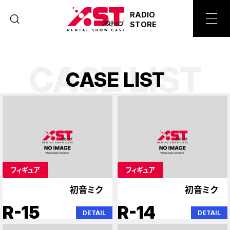
RADIO
STORE
CASE LIST
C
A
S
E
L
I
S
T
フィギュア
フィギュア
初音ミク
初音ミク
R-15
R-14
DETAIL
DETAIL