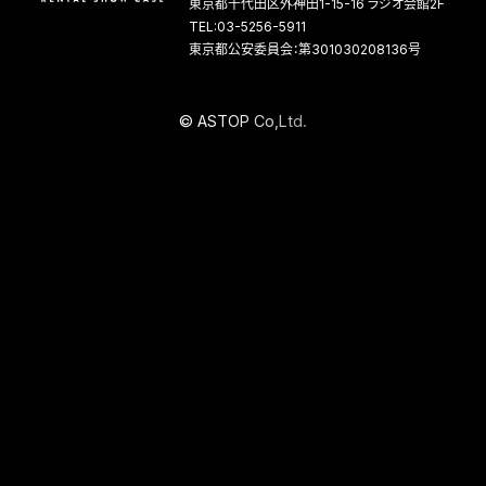
東京都千代田区外神田1-15-16 ラジオ会館2F
TEL:03-5256-5911
東京都公安委員会：第301030208136号
©
A
S
T
O
P
C
o
,
L
t
d
.