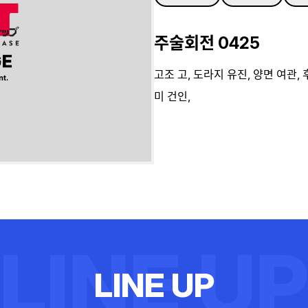
주술회전 0425
고조 고, 도라지 유진, 양면 여관,
미 건인,
LINE U
L
I
N
E
U
P