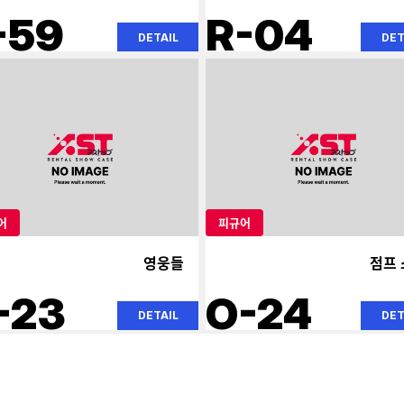
-59
R-04
DETAIL
DET
어
피규어
영웅들
점프
-23
O-24
DETAIL
DET