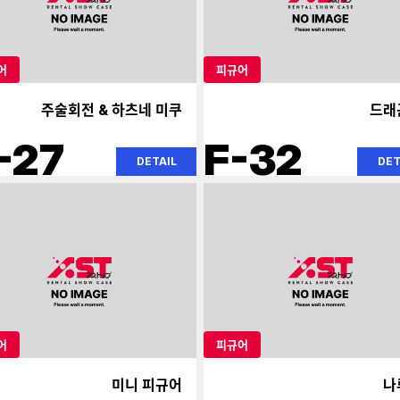
어
피규어
주술회전 & 하츠네 미쿠
드래
-27
F-32
DETAIL
DET
어
피규어
미니 피규어
나