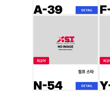
A-39
F
DETAIL
피규어
피규
점프 스타
N-54
Y
DETAIL