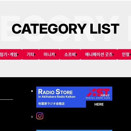
EGORY 
C
A
T
E
G
O
R
Y
L
I
S
T
임기・게임
기타
미니카
소프비
애니메이션 굿즈
인형