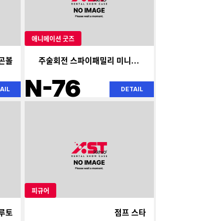
애니메이션 굿즈
곤볼
주술회전 스파이패밀리 미니피규
어
N-76
AIL
DETAIL
피규어
루토
점프 스타