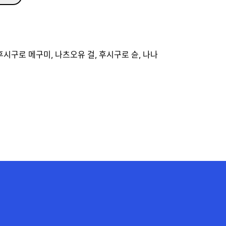
 후시구로 메구미, 나츠오유 걸, 후시구로 슌, 나나
P