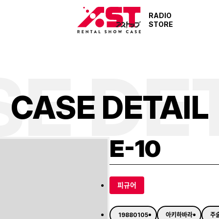
RADIO
STORE
E DE
C
A
S
E
D
E
T
A
I
L
E-10
피규어
19880105
아키하바라
주