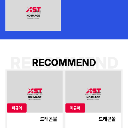
RECOMMEND
R
E
C
O
M
M
E
N
D
피규어
피규어
드래곤볼
드래곤볼