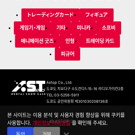
トレーディングカード
フィギュア
게임기・게임
기타
미니카
소프비
애니메이션 굿즈
인형
트레이딩 카드
피규어
Astop Co., Ltd.
도쿄도 치요다구 소도칸다1-15-16 라디오가이칸2층
TEL:03-5256-5911
도쿄도 공안위원회 제301030208136호
본 사이트는 이용 분석 및 사용자 경험 향상을 위해 쿠키를
©
A
S
T
O
P
C
o
,
L
t
d
.
사용합니다.
개인정보 처리방침
을 확인해 주세요.
×
동의
거부