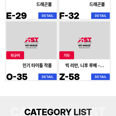
드래곤볼
드래곤볼
E-29
F-32
DETAIL
DETAIL
피규어
기타
인기 타이틀 작품
빅 리만, 니후 루메 - 쵸
웨이퍼
O-35
Z-58
DETAIL
DETAIL
CATEGORY LIST
C
A
T
E
G
O
R
Y
L
I
S
T