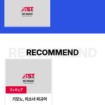
RECOMMEND
R
E
C
O
M
M
E
N
D
フィギュア
기모노, 미소녀 피규어