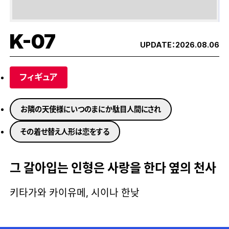
K-07
UPDATE：
2026.08.06
フィギュア
お隣の天使様にいつのまにか駄目人間にされ
その着せ替え人形は恋をする
그 갈아입는 인형은 사랑을 한다 옆의 천사
키타가와 카이유메, 시이나 한낮