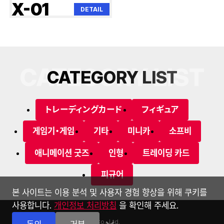
X-01
DETAIL
CATEGORY LIST
C
A
T
E
G
O
R
Y
L
I
S
T
トレーディングカード
フィギュア
게임기・게임
기타
미니카
소프비
애니메이션 굿즈
인형
트레이딩 카드
피규어
본 사이트는 이용 분석 및 사용자 경험 향상을 위해 쿠키를
사용합니다.
개인정보 처리방침
을 확인해 주세요.
Astop Co., Ltd.