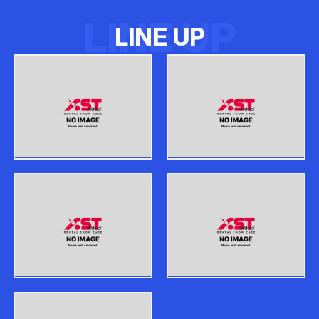
LINE UP
L
I
N
E
U
P