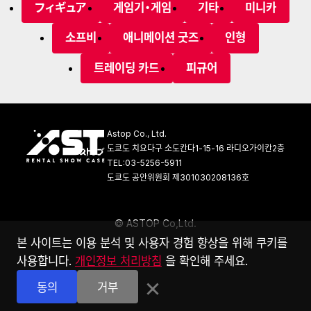
フィギュア
게임기・게임
기타
미니카
소프비
애니메이션 굿즈
인형
트레이딩 카드
피규어
Astop Co., Ltd.
도쿄도 치요다구 소도칸다1-15-16 라디오가이칸2층
TEL:03-5256-5911
도쿄도 공안위원회 제301030208136호
©
A
S
T
O
P
C
o
,
L
t
d
.
본 사이트는 이용 분석 및 사용자 경험 향상을 위해 쿠키를
사용합니다.
개인정보 처리방침
을 확인해 주세요.
×
동의
거부