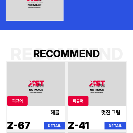
RECOMMEND
R
E
C
O
M
M
E
N
D
피규어
피규어
해골
멋진 그림
Z-67
Z-41
DETAIL
DETAIL