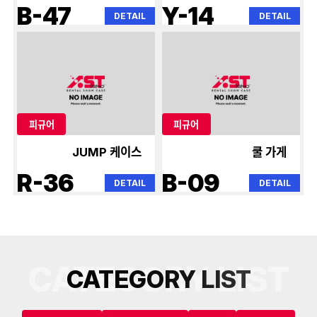
B-47
Y-14
DETAIL
DETAIL
피규어
피규어
JUMP 케이스
쿨 가게
R-36
B-09
DETAIL
DETAIL
CATEGORY LIST
C
A
T
E
G
O
R
Y
L
I
S
T