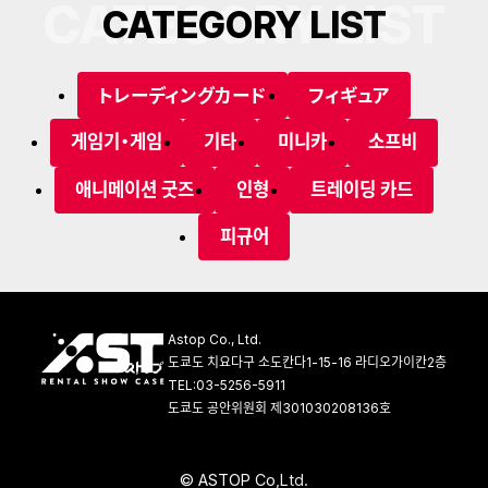
CATEGORY LIST
C
A
T
E
G
O
R
Y
L
I
S
T
トレーディングカード
フィギュア
게임기・게임
기타
미니카
소프비
애니메이션 굿즈
인형
트레이딩 카드
피규어
Astop Co., Ltd.
도쿄도 치요다구 소도칸다1-15-16 라디오가이칸2층
TEL:03-5256-5911
도쿄도 공안위원회 제301030208136호
©
A
S
T
O
P
C
o
,
L
t
d
.