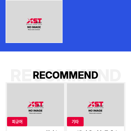
RECOMMEND
R
E
C
O
M
M
E
N
D
피규어
기타