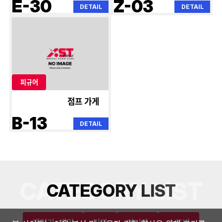
E-30
Z-03
DETAIL
DETAIL
피규어
점프 가게
B-13
DETAIL
CATEGORY LIST
C
A
T
E
G
O
R
Y
L
I
S
T