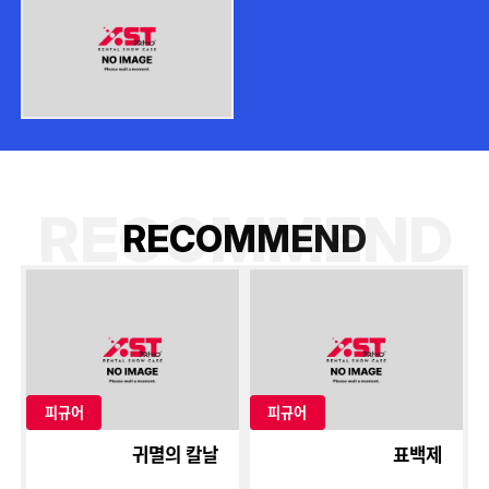
RECOMMEND
R
E
C
O
M
M
E
N
D
피규어
피규어
귀멸의 칼날
표백제