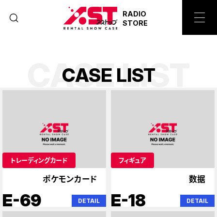
RADIO
STORE
CASE LIST
C
A
S
E
L
I
S
T
トレーディングカード
フィギュア
ポケモンカード
数据
E-69
E-18
DETAIL
DETAIL