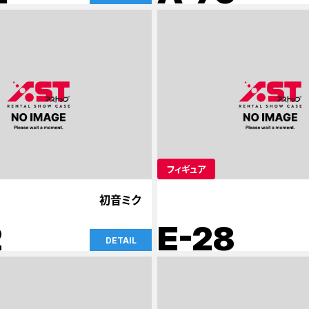
フィギュア
初音ミク
2
E-28
DETAIL