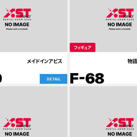
フィギュア
メイドインアビス
物語
0
F-68
DETAIL