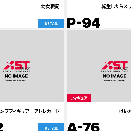
幼女戦記
転生したらス
P-94
DETAIL
フィギュア
ンプフィギュア アトレカード
けいお
2
A-76
DETAIL