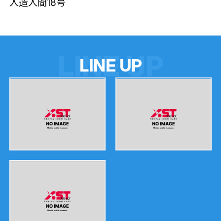
人造人間18号
LINE UP
L
I
N
E
U
P