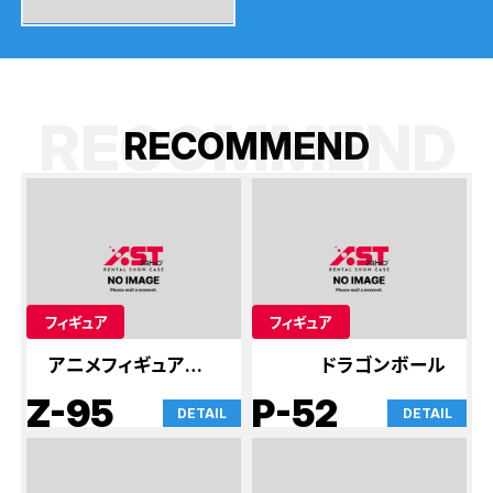
RECOMMEND
R
E
C
O
M
M
E
N
D
フィギュア
フィギュア
アニメフィギュア屋さ
ドラゴンボール
ん
Z-95
P-52
DETAIL
DETAIL