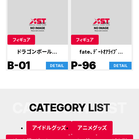
フィギュア
フィギュア
ドラゴンボール他フ
fate、ﾃﾞｰﾄｵｱﾗｲﾌﾞ、ソ
ィギュア
ードア
B-01
P-96
DETAIL
DETAIL
CATEGORY LIST
C
A
T
E
G
O
R
Y
L
I
S
T
アイドルグッズ
アニメグッズ