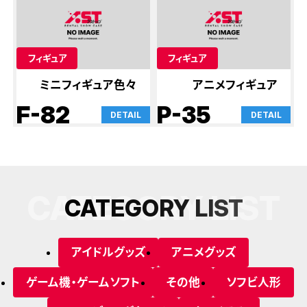
フィギュア
フィギュア
ミニフィギュア色々
アニメフィギュア
F-82
P-35
DETAIL
DETAIL
CATEGORY LIST
C
A
T
E
G
O
R
Y
L
I
S
T
アイドルグッズ
アニメグッズ
ゲーム機・ゲームソフト
その他
ソフビ人形