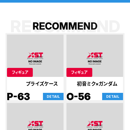
RECOMMEND
R
E
C
O
M
M
E
N
D
フィギュア
フィギュア
プライズケース
初音ミク×ガンダム
P-63
O-56
DETAIL
DETAIL