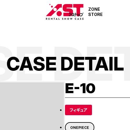
ZONE
STORE
E DE
C
A
S
E
D
E
T
A
I
L
E-10
フィギュア
ONEPIECE