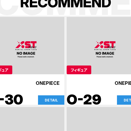
ECOMME
R
E
C
O
M
M
E
N
D
ギュア
フィギュア
ONEPIECE
ONEPI
-30
O-29
DETAIL
DET