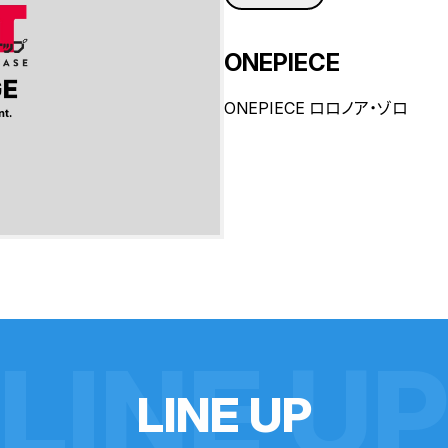
ONEPIECE
ONEPIECE ロロノア・ゾロ
LINE U
L
I
N
E
U
P