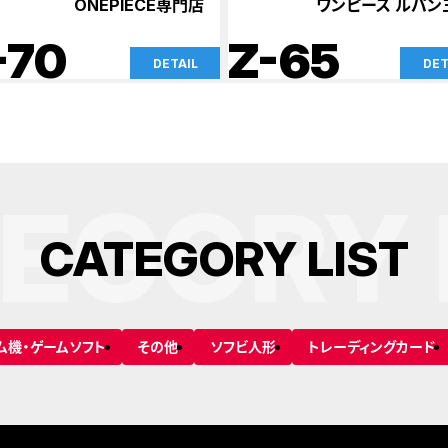
ONEPIECE専門店
ワンピース ルパン
ONEPI
-70
Z-65
DETAIL
DET
EGORY 
C
A
T
E
G
O
R
Y
L
I
S
T
ム機・ゲームソフト
その他
ソフビ人形
トレーディングカード