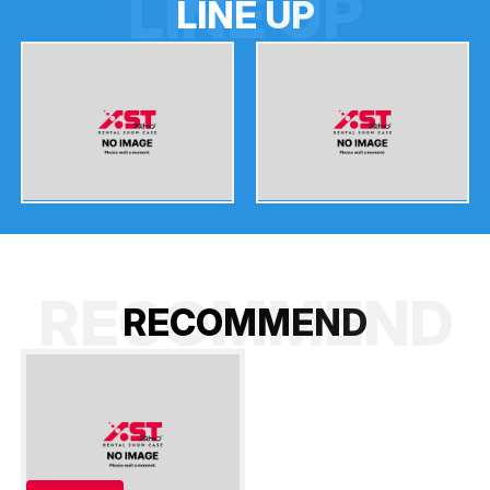
LINE UP
L
I
N
E
U
P
RECOMMEND
R
E
C
O
M
M
E
N
D