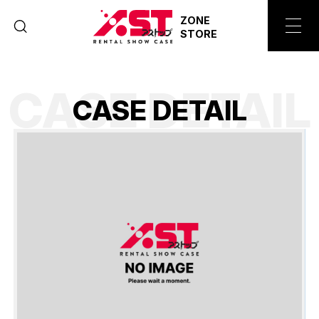
ZONE
STORE
CASE DETAIL
C
A
S
E
D
E
T
A
I
L