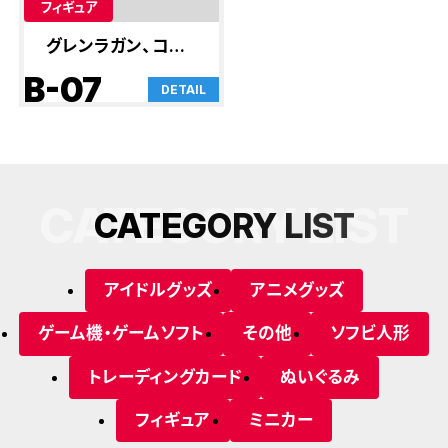
フィギュア
グレンラガン、コード
ギアス
B-07
DETAIL
CATEGORY LIST
C
A
T
E
G
O
R
Y
L
I
S
T
アイドルグッズ
アニメグッズ
ゲーム機・ゲームソフト
その他
ソフビ人形
トレーディングカード
ぬいぐるみ
フィギュア
ミニカー