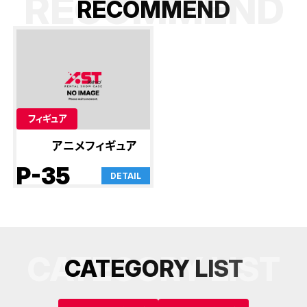
RECOMMEND
R
E
C
O
M
M
E
N
D
フィギュア
アニメフィギュア
P-35
DETAIL
CATEGORY LIST
C
A
T
E
G
O
R
Y
L
I
S
T