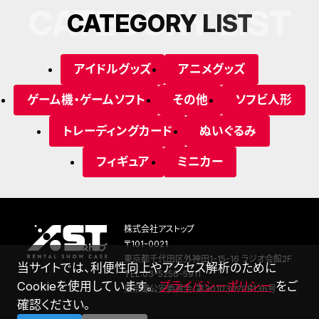
CATEGORY LIST
C
A
T
E
G
O
R
Y
L
I
S
T
アイドルグッズ
アニメグッズ
ゲーム機・ゲームソフト
その他
ソフビ人形
トレーディングカード
ぬいぐるみ
フィギュア
ミニカー
株式会社アストップ
〒101-0021
東京都千代田区外神田1-15-16 ラジオ会館2F
当サイトでは、利便性向上やアクセス解析のために
TEL:03-5256-5911
Cookieを使用しています。
プライバシーポリシー
をご
東京都公安委員会：第301030208136号
確認ください。