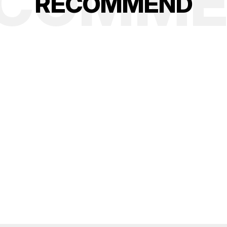
ECOMME
R
E
C
O
M
M
E
N
D