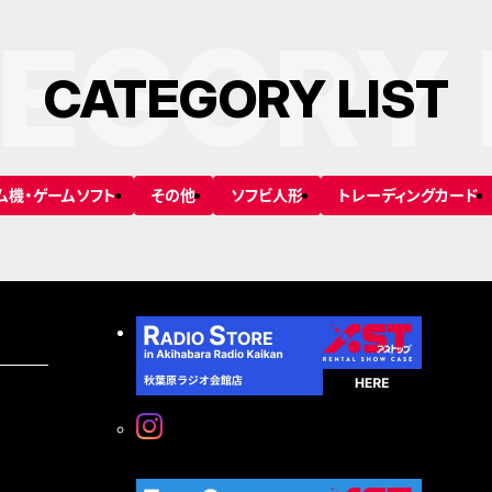
EGORY 
C
A
T
E
G
O
R
Y
L
I
S
T
ム機・ゲームソフト
その他
ソフビ人形
トレーディングカード