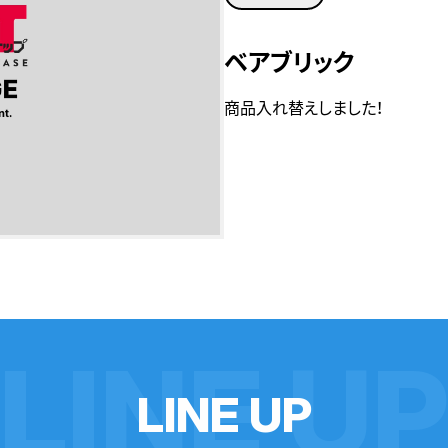
ベアブリック
商品入れ替えしました！
LINE U
L
I
N
E
U
P