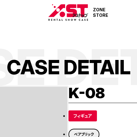
ZONE
STORE
E DE
C
A
S
E
D
E
T
A
I
L
K-08
フィギュア
ベアブリック