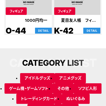
フィギュア
フィギュア
1000円均一
夏目友人帳 フィギ
ュア
O-44
K-42
DETAIL
DETAIL
CATEGORY LIST
C
A
T
E
G
O
R
Y
L
I
S
T
アイドルグッズ
アニメグッズ
ゲーム機・ゲームソフト
その他
ソフビ人形
トレーディングカード
ぬいぐるみ