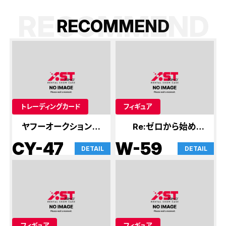
RECOMMEND
R
E
C
O
M
M
E
N
D
トレーディングカード
フィギュア
ヤフーオークション出
Re:ゼロから始める
品予定
異世界生活
CY-47
W-59
DETAIL
DETAIL
フィギュア
フィギュア