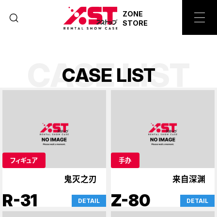
ZONE
STORE
CASE LIST
C
A
S
E
L
I
S
T
フィギュア
手办
鬼灭之刃
来自深渊
R-31
Z-80
DETAIL
DETAIL