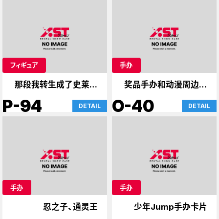
フィギュア
手办
那段我转生成了史莱姆
奖品手办和动漫周边商
的时光
品
P-94
O-40
DETAIL
DETAIL
手办
手办
忍之子、通灵王
少年Jump手办卡片