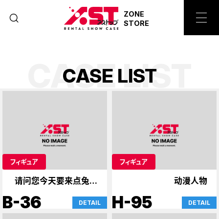
ZONE
STORE
CASE LIST
C
A
S
E
L
I
S
T
フィギュア
フィギュア
请问您今天要来点兔子
动漫人物
吗？& 赛马娘
B-36
H-95
DETAIL
DETAIL