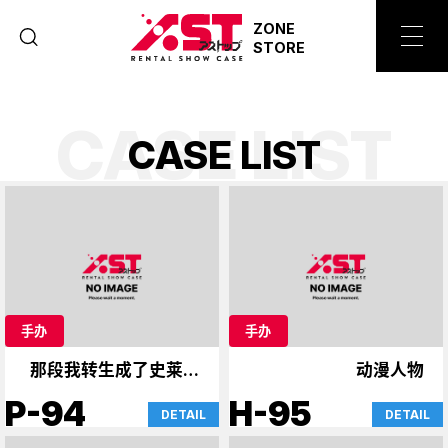
ZONE
STORE
CASE LIST
C
A
S
E
L
I
S
T
手办
手办
那段我转生成了史莱姆
动漫人物
的时光
P-94
H-95
DETAIL
DETAIL