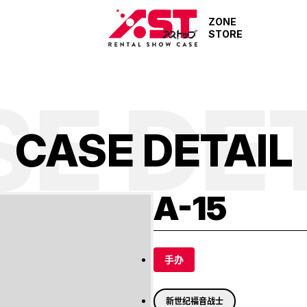
ZONE
STORE
E DE
C
A
S
E
D
E
T
A
I
L
A-15
手办
新世纪福音战士