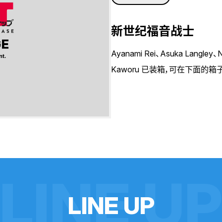
新世纪福音战士
Ayanami Rei、Asuka Langley、
Kaworu 已装箱，可在下面的箱
LINE U
L
I
N
E
U
P