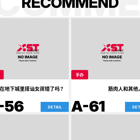
ECOMME
R
E
C
O
M
M
E
N
D
手办
在地下城里搭讪女孩错了吗？
筋肉人和其他
-56
A-61
DETAIL
DET