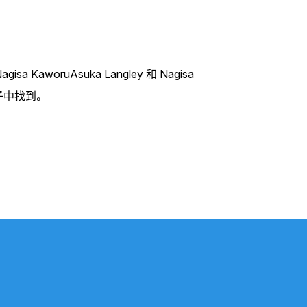
Nagisa KaworuAsuka Langley 和 Nagisa
子中找到。
P