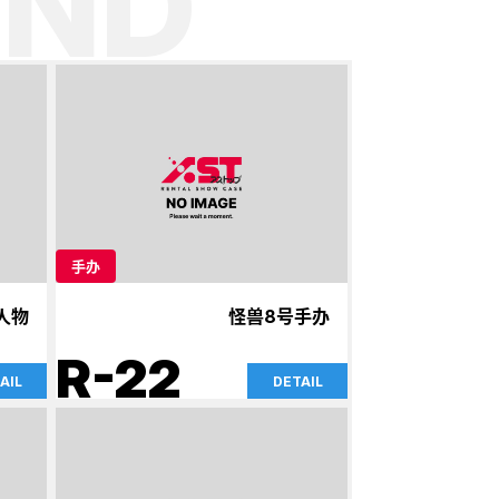
ND
手办
人物
怪兽8号手办
R-22
AIL
DETAIL