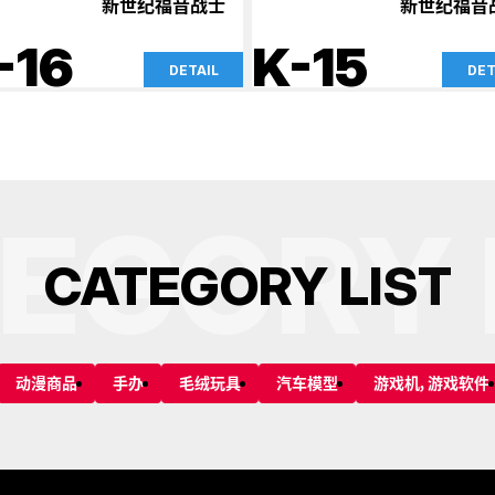
新世纪福音战士
新世纪福音
-16
K-15
DETAIL
DET
EGORY 
C
A
T
E
G
O
R
Y
L
I
S
T
动漫商品
手办
毛绒玩具
汽车模型
游戏机，游戏软件