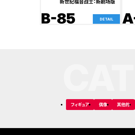
新世纪福音战士：新剧场版
B-85
A
DETAIL
CAT
フィギュア
偶像
其他的