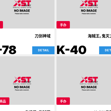
手办
刀剑神域
海贼王，鬼灭
-78
K-40
DETAIL
DET
商品
手办