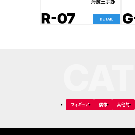
海贼王手办
R-07
G
DETAIL
CAT
フィギュア
偶像
其他的