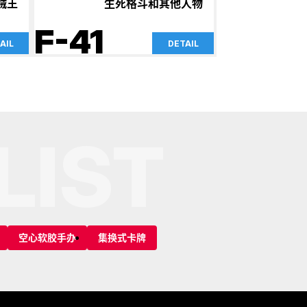
海贼王
生死格斗和其他人物
F-41
AIL
DETAIL
LIST
空心软胶手办
集换式卡牌