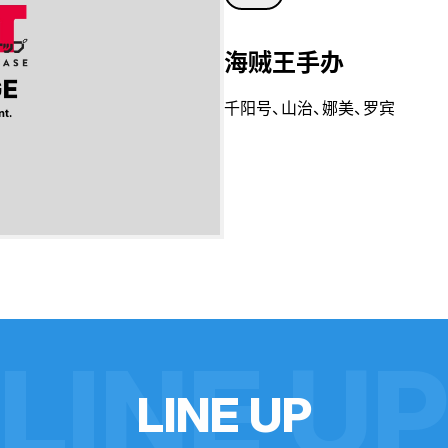
海贼王手办
千阳号、山治、娜美、罗宾
LINE U
L
I
N
E
U
P