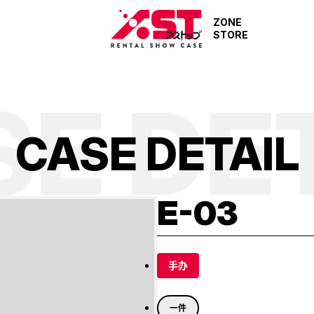
ZONE
STORE
E DE
C
A
S
E
D
E
T
A
I
L
E-03
手办
一件