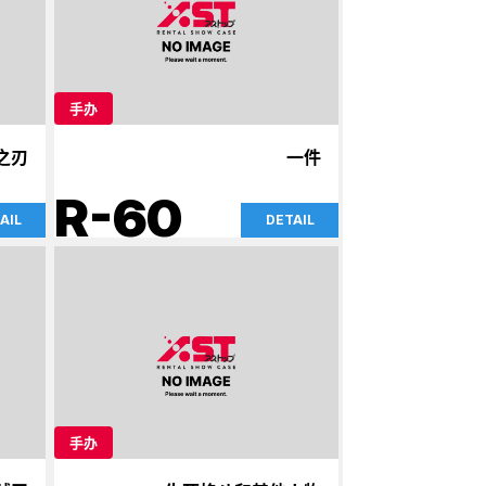
手办
之刃
一件
R-60
AIL
DETAIL
手办