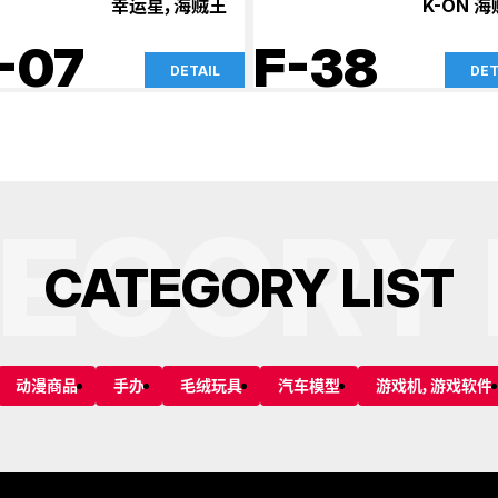
幸运星，海贼王
K-ON 
-07
F-38
DETAIL
DET
EGORY 
C
A
T
E
G
O
R
Y
L
I
S
T
动漫商品
手办
毛绒玩具
汽车模型
游戏机，游戏软件