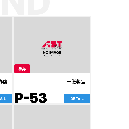
ND
手办
办店
一张奖品
P-53
AIL
DETAIL