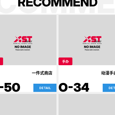
ECOMME
R
E
C
O
M
M
E
N
D
手办
一件式商店
动漫手
-50
O-34
DETAIL
DET