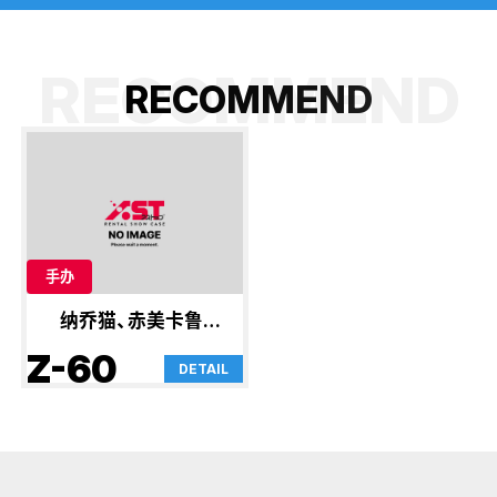
RECOMMEND
R
E
C
O
M
M
E
N
D
手办
纳乔猫、赤美卡鲁比
等
Z-60
DETAIL