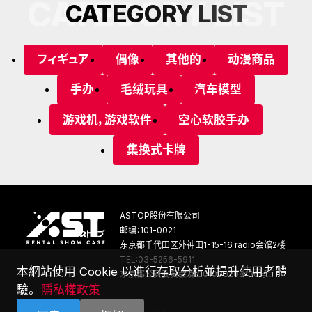
CATEGORY LIST
C
A
T
E
G
O
R
Y
L
I
S
T
フィギュア
偶像
其他的
动漫商品
手办
毛绒玩具
汽车模型
游戏机，游戏软件
空心软胶手办
集换式卡牌
ASTOP股份有限公司
邮编：101-0021
东京都千代田区外神田1-15-16 radio会馆2楼
TEL:03-5256-5911
本網站使用 Cookie 以進行存取分析並提升使用者體
东京都公安委员会 第301030208136号
驗。
隱私權政策