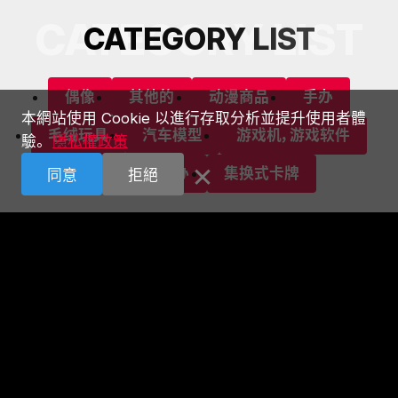
CATEGORY LIST
C
A
T
E
G
O
R
Y
L
I
S
T
偶像
其他的
动漫商品
手办
本網站使用 Cookie 以進行存取分析並提升使用者體
毛绒玩具
汽车模型
游戏机，游戏软件
驗。
隱私權政策
×
空心软胶手办
集换式卡牌
同意
拒絕
ASTOP股份有限公司
邮编：101-0021
东京都千代田区外神田1-15-16 radio会馆2楼
TEL:03-5256-5911
东京都公安委员会 第301030208136号
©
A
S
T
O
P
C
o
,
L
t
d
.