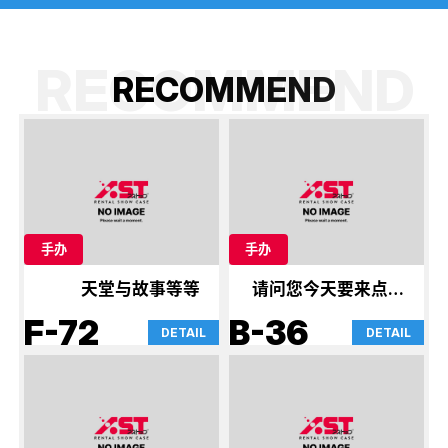
RECOMMEND
R
E
C
O
M
M
E
N
D
手办
手办
天堂与故事等等
请问您今天要来点兔
子吗？& 赛马娘
F-72
B-36
DETAIL
DETAIL