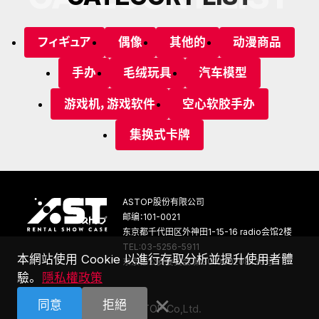
フィギュア
偶像
其他的
动漫商品
手办
毛绒玩具
汽车模型
游戏机，游戏软件
空心软胶手办
集换式卡牌
ASTOP股份有限公司
邮编：101-0021
东京都千代田区外神田1-15-16 radio会馆2楼
TEL:03-5256-5911
本網站使用 Cookie 以進行存取分析並提升使用者體
东京都公安委员会 第301030208136号
驗。
隱私權政策
×
同意
拒絕
©
A
S
T
O
P
C
o
,
L
t
d
.