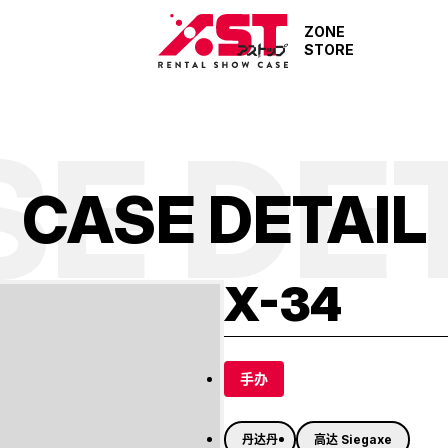
ZONE
STORE
E DE
C
A
S
E
D
E
T
A
I
L
X-34
手办
丹达丹
高达 Siegaxe