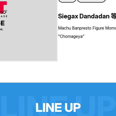
Siegax Dandadan 
Machu Banpresto Figu
“Chomageya”
LINE U
L
I
N
E
U
P