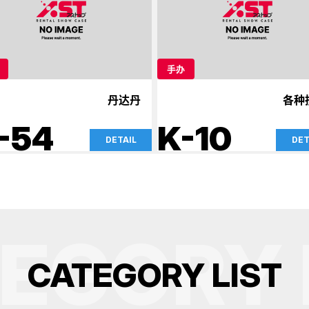
手办
丹达丹
各种
-54
K-10
DETAIL
DET
EGORY 
C
A
T
E
G
O
R
Y
L
I
S
T