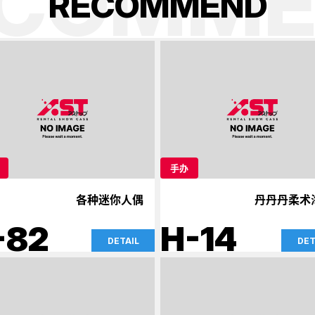
ECOMME
R
E
C
O
M
M
E
N
D
手办
各种迷你人偶
丹丹丹柔术
-82
H-14
DETAIL
DET