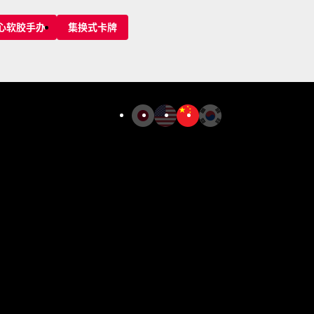
心软胶手办
集换式卡牌