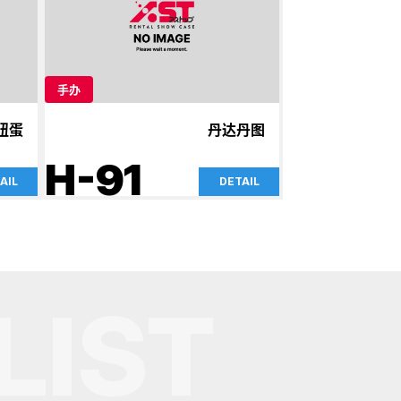
手办
扭蛋
丹达丹图
H-91
AIL
DETAIL
LIST