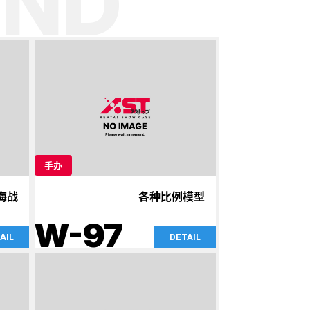
ND
手办
海战
各种比例模型
W-97
AIL
DETAIL