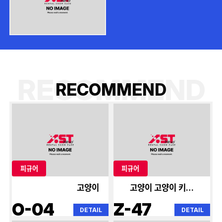
RECOMMEND
R
E
C
O
M
M
E
N
D
피규어
피규어
고양이
고양이 고양이 키타가
와 카이유메
O-04
Z-47
DETAIL
DETAIL