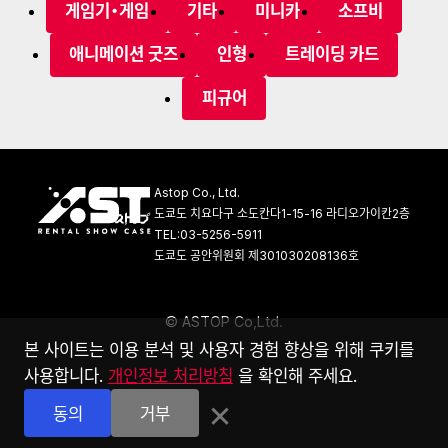
게임기・게임
기타
미니카
소프비
애니메이션 굿즈
인형
트레이딩 카드
피규어
Astop Co., Ltd.
도쿄도 치요다구 소도칸다1-15-16 라디오가이칸2층
TEL:03-5256-5911
도쿄도 공안위원회 제301030208136호
©
A
S
T
O
P
C
o
,
L
t
d
.
본 사이트는 이용 분석 및 사용자 경험 향상을 위해 쿠키를
사용합니다.
개인정보 처리방침
을 확인해 주세요.
×
동의
거부