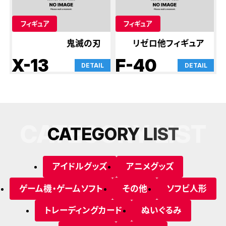
フィギュア
フィギュア
鬼滅の刃
リゼロ他フィギュア
X-13
F-40
DETAIL
DETAIL
CATEGORY LIST
C
A
T
E
G
O
R
Y
L
I
S
T
アイドルグッズ
アニメグッズ
ゲーム機・ゲームソフト
その他
ソフビ人形
トレーディングカード
ぬいぐるみ