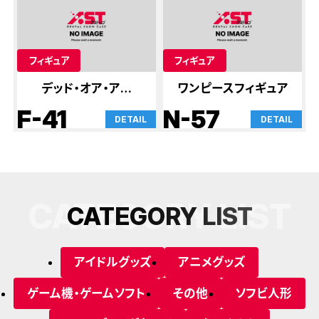
フィギュア
フィギュア
デッド・オア・アライ
ワンピースフィギュア
ブ他フィギュア
F-41
N-57
DETAIL
DETAIL
CATEGORY LIST
C
A
T
E
G
O
R
Y
L
I
S
T
アイドルグッズ
アニメグッズ
ゲーム機・ゲームソフト
その他
ソフビ人形