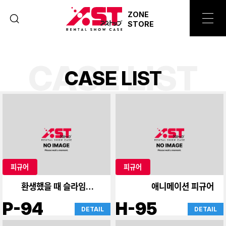
ZONE
STORE
CASE LIST
C
A
S
E
L
I
S
T
피규어
피규어
환생했을 때 슬라임이었
애니메이션 피규어
다.
P-94
H-95
DETAIL
DETAIL