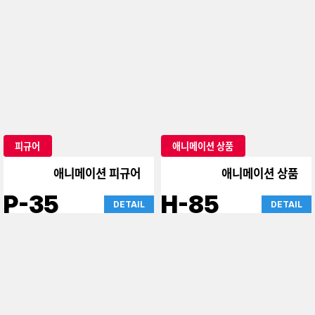
피규어
피규어
돼지 레바 외
지크악스·단다단 외
X-38
X-34
DETAIL
DETAIL
아이돌
피규어
아이돌 상품
귀멸의 칼날 피규어