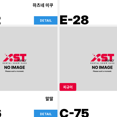
하츠네 미쿠
2
E-28
DETAIL
피규어
말딸
6
C-75
DETAIL