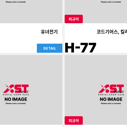
피규어
유녀전기
코드기어스, 킬라
H-77
DETAIL
피규어