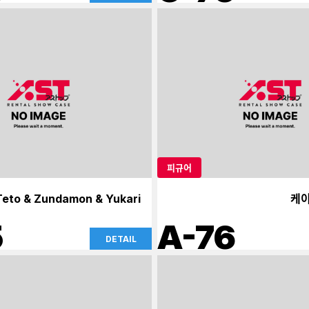
피규어
Teto & Zundamon & Yukari
케이
5
A-76
DETAIL