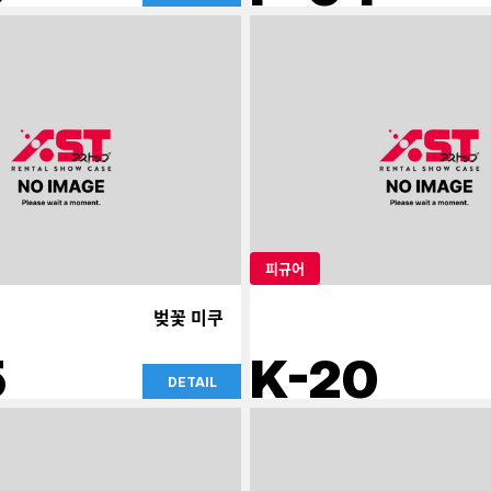
피규어
벚꽃 미쿠
5
K-20
DETAIL