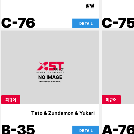
말딸
C-76
C-7
DETAIL
피규어
피규어
Teto & Zundamon & Yukari
B-35
A-7
DETAIL