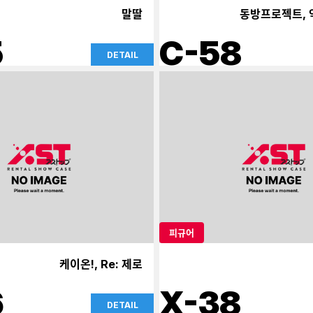
말딸
동방프로젝트, 
5
C-58
DETAIL
피규어
케이온!, Re: 제로
6
X-38
DETAIL