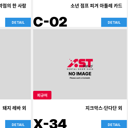
약점의 한 사람
소년 점프 피겨 아틀레 카드
C-02
DETAIL
DETAIL
피규어
돼지 레바 외
지크악스·단다단 외
X-34
DETAIL
DETAIL