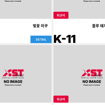
피규어
벚꽃 미쿠
블루 돼
K-11
DETAIL
피규어