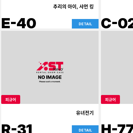
추리의 아이, 샤먼 킹
E-40
C-0
DETAIL
피규어
피규어
유녀전기
R-31
H-7
DETAIL