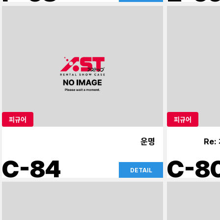
피규어
피규어
운명
Re
C-84
C-8
DETAIL