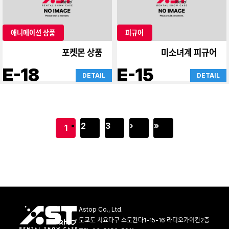
애니메이션 상품
피규어
포켓몬 상품
미소녀계 피규어
E-18
E-15
DETAIL
DETAIL
2
3
›
»
1
Astop Co., Ltd.
도쿄도 치요다구 소도칸다1-15-16 라디오가이칸2층