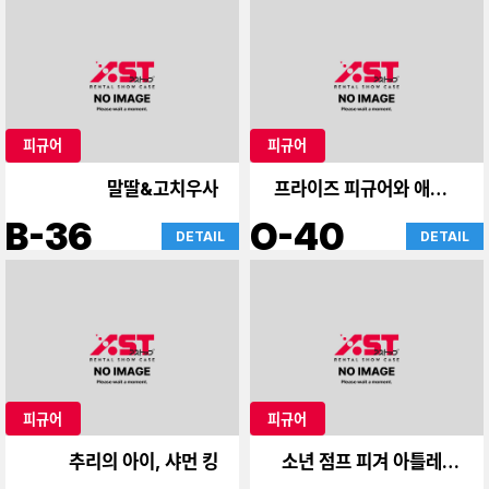
피규어
피규어
말딸&고치우사
프라이즈 피규어와 애니메
이션 상품
B-36
O-40
DETAIL
DETAIL
피규어
피규어
추리의 아이, 샤먼 킹
소년 점프 피겨 아틀레 카