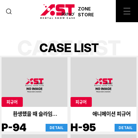
ZONE
STORE
CASE LIST
C
A
S
E
L
I
S
T
피규어
피규어
환생했을 때 슬라임이었
애니메이션 피규어
다.
P-94
H-95
DETAIL
DETAIL