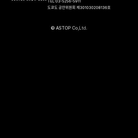
TEL:03-5256-5911
도쿄도 공안위원회 제301030208136호
©
A
S
T
O
P
C
o
,
L
t
d
.