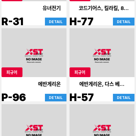
유녀전기
코드기어스, 킬라킬, 86,
기타
R-31
H-77
DETAIL
DETAIL
피규어
피규어
에반게리온
에반게리온, 다스 베이더
케이스
P-96
H-57
DETAIL
DETAIL