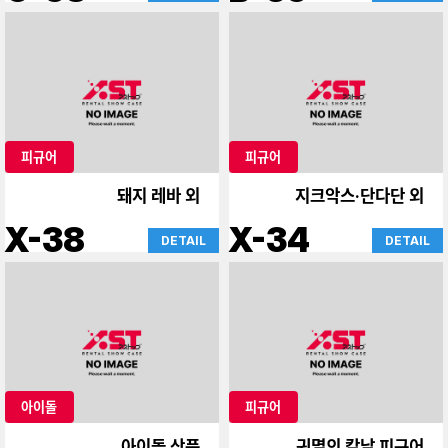
피규어
피규어
돼지 레바 외
지크악스·단다단 외
X-38
X-34
DETAIL
DETAIL
아이돌
피규어
아이돌 상품
귀멸의 칼날 피규어