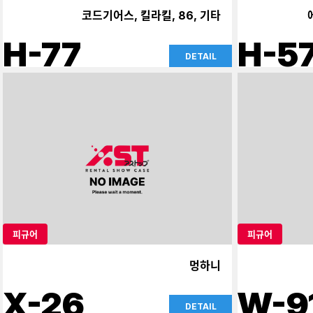
코드기어스, 킬라킬, 86, 기타
H-77
H-5
DETAIL
피규어
피규어
멍하니
X-26
W-9
DETAIL