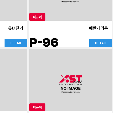
피규어
유녀전기
에반게리온
P-96
DETAIL
DETAIL
피규어