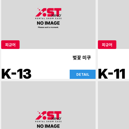
피규어
피규어
벚꽃 미쿠
K-13
K-11
DETAIL