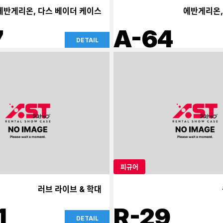
에반게리온, 다스 베이더 케이스
에반게리온,
7
A-64
DETAIL
피규어
러브 라이브 & 학대
1
R-29
DETAIL