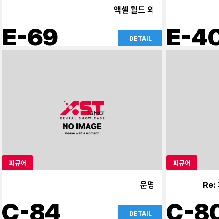
액셀 월드 외
E-69
E-4
DETAIL
피규어
피규어
운명
Re
C-84
C-8
DETAIL