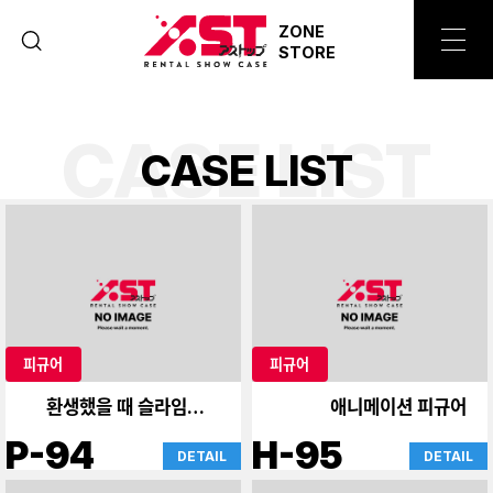
ZONE
STORE
CASE LIST
C
A
S
E
L
I
S
T
피규어
피규어
환생했을 때 슬라임이었
애니메이션 피규어
다.
P-94
H-95
DETAIL
DETAIL