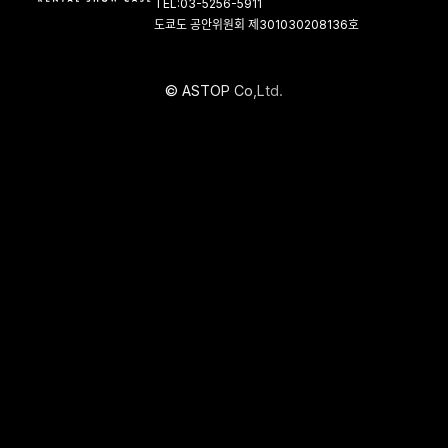
TEL:03-5256-5911
도쿄도 공안위원회 제301030208136호
©
A
S
T
O
P
C
o
,
L
t
d
.