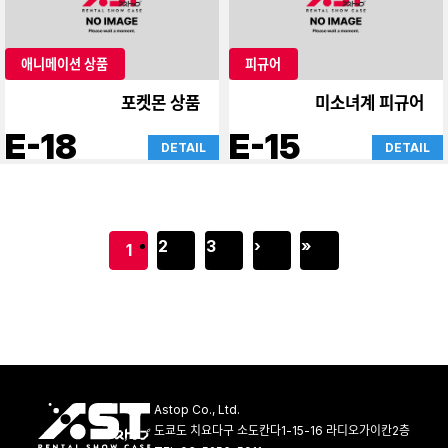
애니메이션 상품
피규어
포켓몬 상품
미소녀계 피규어
E-18
E-15
DETAIL
DETAIL
2
3
›
»
1
Astop Co., Ltd.
도쿄도 치요다구 소도칸다1-15-16 라디오가이칸2층