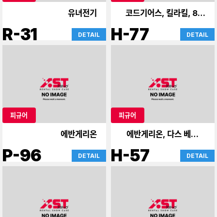
유녀전기
코드기어스, 킬라킬, 86,
기타
R-31
H-77
DETAIL
DETAIL
피규어
피규어
에반게리온
에반게리온, 다스 베이더
케이스
P-96
H-57
DETAIL
DETAIL