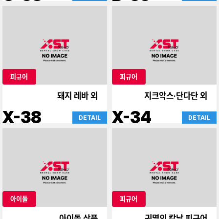
피규어
피규어
돼지 레바 외
지크악스·단다단 외
X-38
X-34
DETAIL
DETAIL
아이돌
피규어
아이돌 상품
귀멸의 칼날 피규어