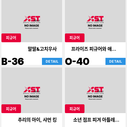
피규어
피규어
말딸&고치우사
프라이즈 피규어와 애니메
이션 상품
B-36
O-40
DETAIL
DETAIL
피규어
피규어
추리의 아이, 샤먼 킹
소년 점프 피겨 아틀레 카