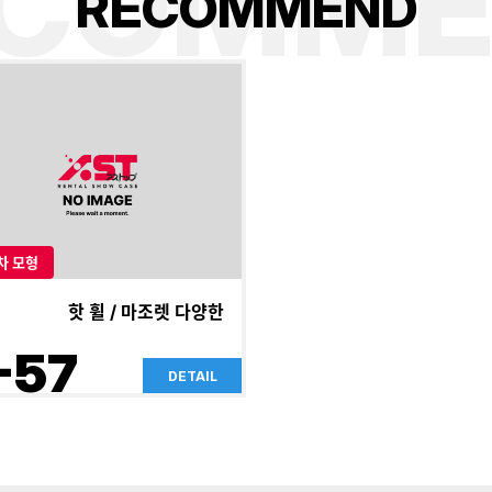
ECOMME
R
E
C
O
M
M
E
N
D
차 모형
핫 휠 / 마조렛 다양한
-57
DETAIL