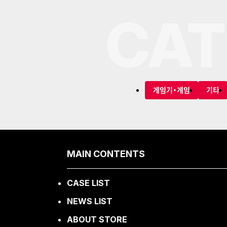
CAT
게임기・게임
기타
MAIN CONTENTS
CASE LIST
NEWS LIST
ABOUT STORE