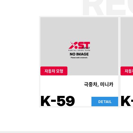
R
자동차 모형
자동
극중차, 미니카
K-59
K
DETAIL