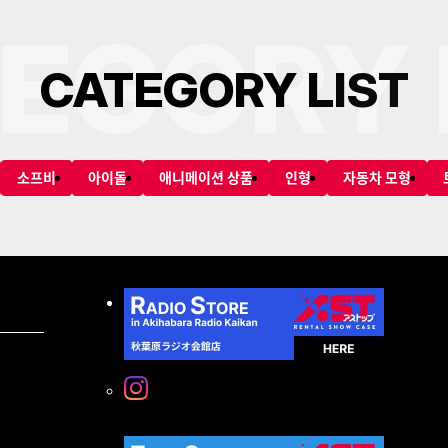
EGORY 
C
A
T
E
G
O
R
Y
L
I
S
T
소프비
아이돌
애니메이션 상품
인형
자동차 모형