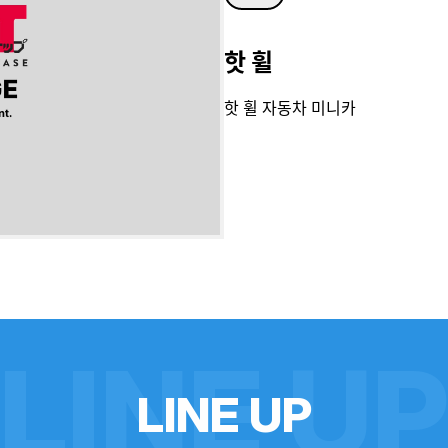
핫 휠
핫 휠 자동차 미니카
LINE U
L
I
N
E
U
P