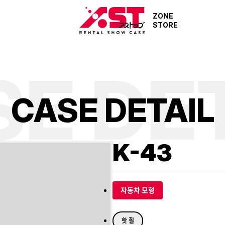
ZONE
STORE
E DE
C
A
S
E
D
E
T
A
I
L
K-43
자동차 모형
핫 휠