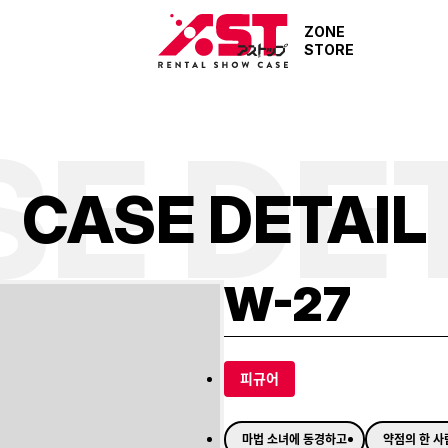
ZONE
STORE
E DE
C
A
S
E
D
E
T
A
I
L
W-27
피규어
마법 소녀에 동경하고
약점의 한 사