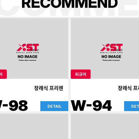
ECOMME
R
E
C
O
M
M
E
N
D
어
피규어
장례식 프리렌
장례식 프
-98
W-94
DETAIL
DET