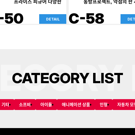
프라이즈 피규어 다양한
동방프로젝트, 약점의 한
-50
C-58
DETAIL
DET
EGORY 
C
A
T
E
G
O
R
Y
L
I
S
T
기타
소프비
아이돌
애니메이션 상품
인형
자동차 모