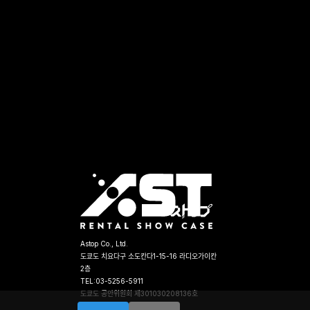
Astop Co., Ltd.
도쿄도 치요다구 소도칸다1-15-16 라디오가이칸
2층
TEL:03-5256-5911
도쿄도 공안위원회 제301030208136호