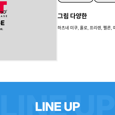
그림 다양한
하츠네 미쿠, 홀로, 프리렌, 펠른,
LINE U
L
I
N
E
U
P