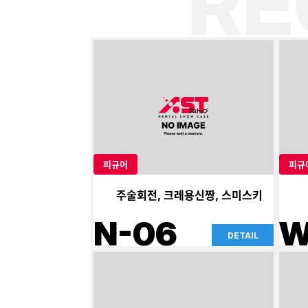
R
피규어
피규
주술회전, 크레용신짱, 스미스키
N-06
W
DETAIL