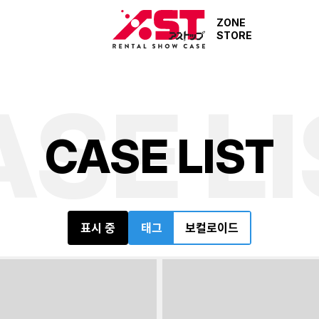
ZONE
STORE
ASE LI
C
A
S
E
L
I
S
T
표시 중
태그
보컬로이드