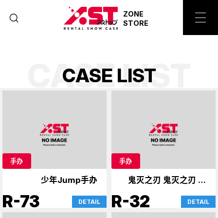
ZONE
STORE
CASE LIST
C
A
S
E
L
I
S
T
手办
手办
少年Jump手办
鬼灭之刃 鬼灭之刃 手
办
R-73
R-32
DETAIL
DETAIL