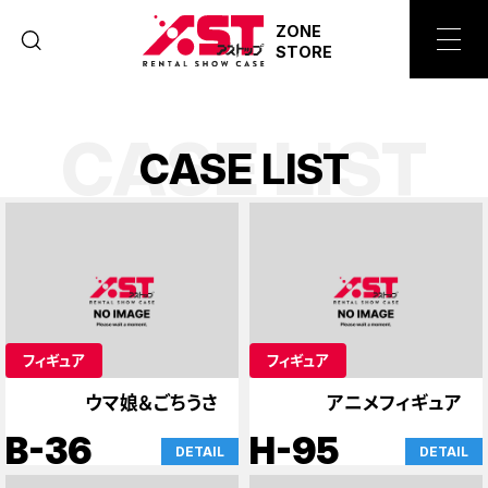
ZONE
STORE
CASE LIST
C
A
S
E
L
I
S
T
フィギュア
フィギュア
ウマ娘＆ごちうさ
アニメフィギュア
B-36
H-95
DETAIL
DETAIL