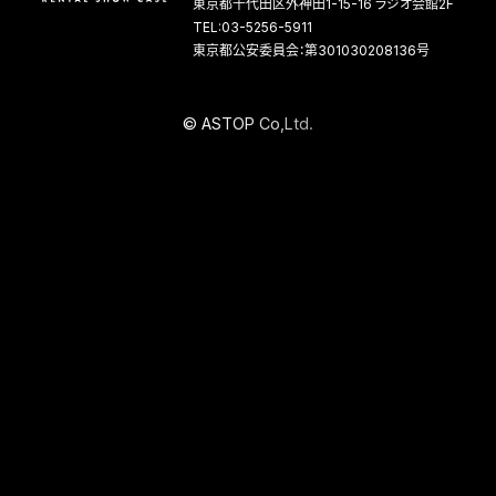
東京都千代田区外神田1-15-16 ラジオ会館2F
TEL:03-5256-5911
東京都公安委員会：第301030208136号
©
A
S
T
O
P
C
o
,
L
t
d
.